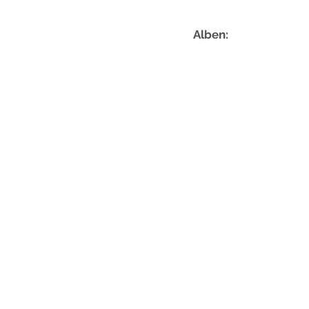
Alben:
i
J