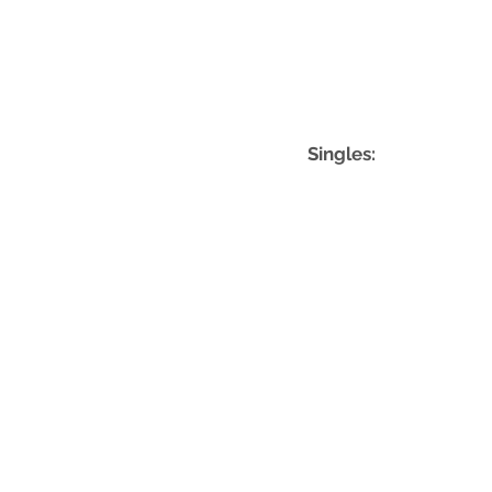
Singles:
l