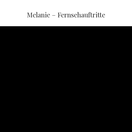
Melanie – Fernsehauftritte
n
e